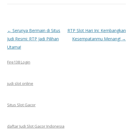
Navigasi
←
Serunya Bermain di Situs
RTP Slot Hari Ini: Kembangkan
Tulisan
Judi Resmi: RTP Jadi Pilihan
Kesempatanmu Menang!
→
Utama!
Fire138 Login
judi slot online
Situs Slot Gacor
daftar Judi Slot Gacor Indonesia