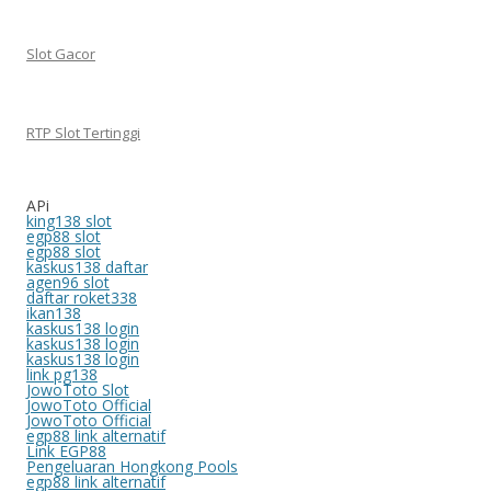
Slot Gacor
RTP Slot Tertinggi
APi
king138 slot
egp88 slot
egp88 slot
kaskus138 daftar
agen96 slot
daftar roket338
ikan138
kaskus138 login
kaskus138 login
kaskus138 login
link pg138
JowoToto Slot
JowoToto Official
JowoToto Official
egp88 link alternatif
Link EGP88
Pengeluaran Hongkong Pools
egp88 link alternatif