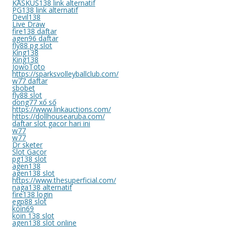
KASKUS138 link alternatif
PG138 link alternatif
Devil138
Live Draw
fire138 daftar
agen96 daftar
fly88 pg slot
King138
King138
JowoToto
https://sparksvolleyballclub.com/
w77 daftar
sbobet
fly88 slot
dong77 xổ số
https://www.linkauctions.com/
https://dollhousearuba.com/
daftar slot gacor hari ini
w77
w77
Dr sketer
Slot Gacor
pg138 slot
agen138
agen138 slot
https://www.thesuperficial.com/
naga138 alternatif
fire138 login
egp88 slot
koin69
koin 138 slot
agen138 slot online