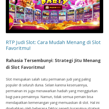
RTP Judi Slot: Cara Mudah Menang di Slot
Favoritmu!
Rahasia Tersembunyi: Strategi Jitu Menang
di Slot Favoritmu!
Slot merupakan salah satu permainan judi yang paling
populer di seluruh dunia. Selain karena keseruannya,
permainan ini juga menawarkan hadiah yang menggiurkan
bagi para pemainnya. Namun, tidak semua pemain bisa
mendapatkan kemenangan yang memuaskan di slot. Hal ini
disebabkan oleh beberapa faktor seperti kurangnya strategi