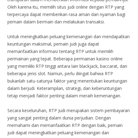
Oleh karena itu, memilih situs judi online dengan RTP yang
terpercaya dapat memberikan rasa aman dan nyaman bagi
pemain dalam bermain dan melakukan transaksi.
Untuk meningkatkan peluang kemenangan dan mendapatkan
keuntungan maksimal, pemain judi juga dapat
memanfaatkan informasi tentang RTP untuk memilih
permainan yang tepat. Beberapa permainan kasino online
yang memiliki RTP tinggi antara lain blackjack, baccarat, dan
beberapa jenis slot. Namun, perlu diingat bahwa RTP
bukanlah satu-satunya faktor yang menentukan keuntungan
dalam berjudi. Keterampilan, strategi, dan keberuntungan
tetap menjadi faktor penting dalam meraih kemenangan.
Secara keseluruhan, RTP Judi merupakan sistem pembayaran
yang sangat penting dalam dunia perjudian. Dengan
memahami dan memanfaatkan RTP dengan baik, pemain
judi dapat meningkatkan peluang kemenangan dan