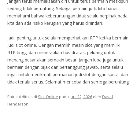
Jangan terus memaksakan diri untuk terus bermain meskipun
sedang tidak beruntung. Sebagai pemain judi, kita harus
memahami bahwa keberuntungan tidak selalu berpihak pada
kita dan ada risiko kerugian yang harus dihindari.
Jadi, penting untuk selalu memperhatikan RTP ketika bermain
judi slot online. Dengan memilih mesin slot yang memiliki
RTP tinggi dan menerapkan tips di atas, peluang untuk
menang besar akan semakin besar. Jangan lupa juga untuk
bermain dengan bijak dan bertanggung jawab, serta selalu
ingat untuk menikmati permainan judi slot dengan santai dan
tidak terlalu serius. Selamat mencoba dan semoga beruntung!
Entri ini ditulis di
Slot Online
pada
Juni 22, 2026
oleh
David
Henderson
.