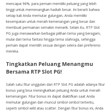
mencapai 96%, para pemain memiliki peluang yang lebih
tinggi untuk memenangkan hadiah besar. Ini berarti bahwa
setiap kali Anda memutar gulungan, Anda memiliki
kesempatan untuk meraih kemenangan yang besar dan
membuat permainan semakin menarik. Selain itu, RTP Slot
PG juga menawarkan berbagai pilihan tema yang beragam,
mulai dari tema fantasi hingga tema olahraga, sehingga
pemain dapat memilih sesuai dengan selera dan preferensi
mereka.
Tingkatkan Peluang Menangmu
Bersama RTP Slot PG!
Salah satu fitur unggulan dari RTP Slot PG adalah adanya fitur
bonus yang bisa meningkatkan peluang Anda untuk meraih
kemenangan. Fitur bonus ini dapat diaktifkan saat Anda
memutar gulungan dan muncul simbol-simbol tertentu,
seperti simbol wild atau scatter. Dengan fitur bonus ini, Anda