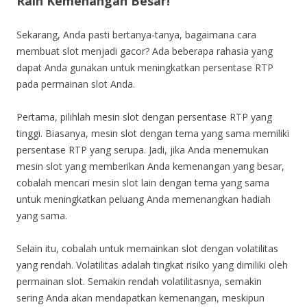
Raih Kemenangan Besar!
Sekarang, Anda pasti bertanya-tanya, bagaimana cara
membuat slot menjadi gacor? Ada beberapa rahasia yang
dapat Anda gunakan untuk meningkatkan persentase RTP
pada permainan slot Anda.
Pertama, pilihlah mesin slot dengan persentase RTP yang
tinggi. Biasanya, mesin slot dengan tema yang sama memiliki
persentase RTP yang serupa. Jadi, jika Anda menemukan
mesin slot yang memberikan Anda kemenangan yang besar,
cobalah mencari mesin slot lain dengan tema yang sama
untuk meningkatkan peluang Anda memenangkan hadiah
yang sama.
Selain itu, cobalah untuk memainkan slot dengan volatilitas
yang rendah. Volatilitas adalah tingkat risiko yang dimiliki oleh
permainan slot. Semakin rendah volatilitasnya, semakin
sering Anda akan mendapatkan kemenangan, meskipun