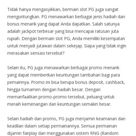
Tidak hanya mengasyikkan, bermain slot PG juga sangat
menguntungkan. PG menawarkan berbagai jenis hadiah dan
bonus menarik yang dapat Anda dapatkan. Salah satunya
adalah jackpot terbesar yang bisa mencapai ratusan juta
rupiah. Dengan bermain slot PG, Anda memiliki kesempatan
untuk menjadi jutawan dalam sekejap. Siapa yang tidak ingin
merasakan sensasi tersebut?
Selain itu, PG juga menawarkan berbagai promo menarik
yang dapat memberikan keuntungan tambahan bagi para
pemainnya. Promo ini bisa berupa bonus deposit, cashback,
hingga turnamen dengan hadiah besar. Dengan
memanfaatkan promo-promo tersebut, peluang untuk
meraih kemenangan dan keuntungan semakin besar.
Selain hadiah dan promo, PG juga menjamin keamanan dan
keadilan dalam setiap permainannya. Semua permainan
dijamin fairplay dan menggunakan sistem RNG (Random