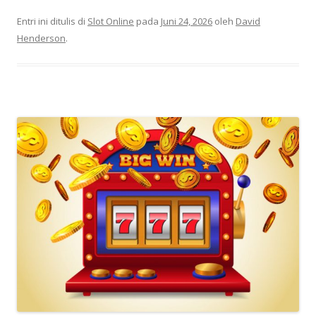
Entri ini ditulis di
Slot Online
pada
Juni 24, 2026
oleh
David
Henderson
.