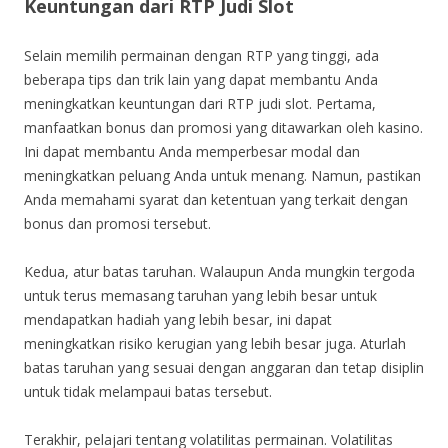
Keuntungan dari RTP Judi Slot
Selain memilih permainan dengan RTP yang tinggi, ada
beberapa tips dan trik lain yang dapat membantu Anda
meningkatkan keuntungan dari RTP judi slot. Pertama,
manfaatkan bonus dan promosi yang ditawarkan oleh kasino.
Ini dapat membantu Anda memperbesar modal dan
meningkatkan peluang Anda untuk menang. Namun, pastikan
Anda memahami syarat dan ketentuan yang terkait dengan
bonus dan promosi tersebut.
Kedua, atur batas taruhan. Walaupun Anda mungkin tergoda
untuk terus memasang taruhan yang lebih besar untuk
mendapatkan hadiah yang lebih besar, ini dapat
meningkatkan risiko kerugian yang lebih besar juga. Aturlah
batas taruhan yang sesuai dengan anggaran dan tetap disiplin
untuk tidak melampaui batas tersebut.
Terakhir, pelajari tentang volatilitas permainan. Volatilitas