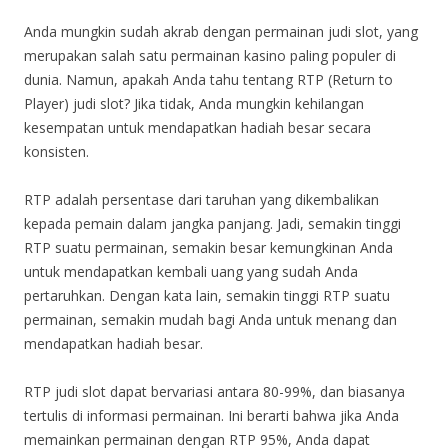
Anda mungkin sudah akrab dengan permainan judi slot, yang
merupakan salah satu permainan kasino paling populer di
dunia. Namun, apakah Anda tahu tentang RTP (Return to
Player) judi slot? Jika tidak, Anda mungkin kehilangan
kesempatan untuk mendapatkan hadiah besar secara
konsisten.
RTP adalah persentase dari taruhan yang dikembalikan
kepada pemain dalam jangka panjang. Jadi, semakin tinggi
RTP suatu permainan, semakin besar kemungkinan Anda
untuk mendapatkan kembali uang yang sudah Anda
pertaruhkan. Dengan kata lain, semakin tinggi RTP suatu
permainan, semakin mudah bagi Anda untuk menang dan
mendapatkan hadiah besar.
RTP judi slot dapat bervariasi antara 80-99%, dan biasanya
tertulis di informasi permainan. Ini berarti bahwa jika Anda
memainkan permainan dengan RTP 95%, Anda dapat