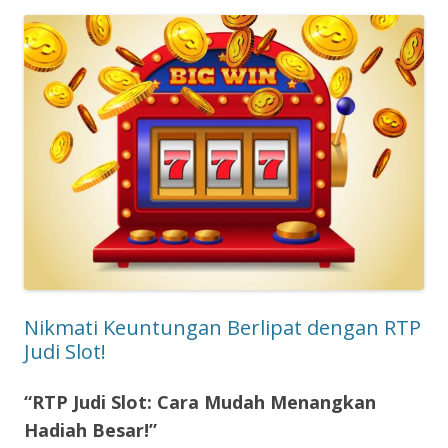
Nikmati Keuntungan Berlipat dengan RTP
Judi Slot!
“RTP Judi Slot: Cara Mudah Menangkan
Hadiah Besar!”