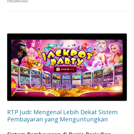
Henderson
.
RTP Judi: Mengenal Lebih Dekat Sistem
Pembayaran yang Menguntungkan