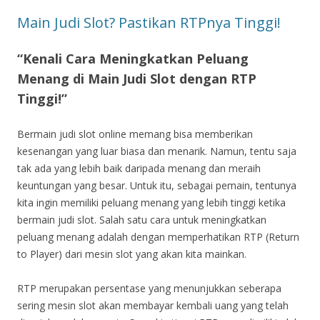
Main Judi Slot? Pastikan RTPnya Tinggi!
“Kenali Cara Meningkatkan Peluang
Menang di Main Judi Slot dengan RTP
Tinggi!”
Bermain judi slot online memang bisa memberikan
kesenangan yang luar biasa dan menarik. Namun, tentu saja
tak ada yang lebih baik daripada menang dan meraih
keuntungan yang besar. Untuk itu, sebagai pemain, tentunya
kita ingin memiliki peluang menang yang lebih tinggi ketika
bermain judi slot. Salah satu cara untuk meningkatkan
peluang menang adalah dengan memperhatikan RTP (Return
to Player) dari mesin slot yang akan kita mainkan.
RTP merupakan persentase yang menunjukkan seberapa
sering mesin slot akan membayar kembali uang yang telah