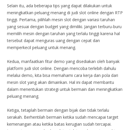
Selain itu, ada beberapa tips yang dapat dilakukan untuk
meningkatkan peluang menang di judi slot online dengan RTP
tinggi. Pertama, pilihlah mesin slot dengan variasi taruhan
yang sesuai dengan budget yang dimiliki. Jangan terburu-buru
memilih mesin dengan taruhan yang terlalu tinggi karena hal
tersebut dapat menguras uang dengan cepat dan
memperkecil peluang untuk menang.
Kedua, manfaatkan fitur demo yang disediakan oleh banyak
platform judi slot online. Dengan mencoba terlebih dahulu
melalui demo, kita bisa memahami cara kerja dan pola dari
mesin slot yang akan dimainkan. Hal ini dapat membantu
dalam menentukan strategi untuk bermain dan meningkatkan
peluang menang.
Ketiga, tetaplah bermain dengan bijak dan tidak terlalu
serakah. Berhentilah bermain ketika sudah mencapai target
kemenangan atau ketika batas kerugian sudah tercapai.