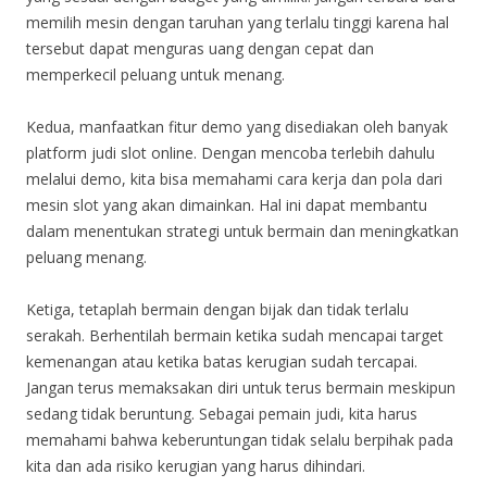
memilih mesin dengan taruhan yang terlalu tinggi karena hal
tersebut dapat menguras uang dengan cepat dan
memperkecil peluang untuk menang.
Kedua, manfaatkan fitur demo yang disediakan oleh banyak
platform judi slot online. Dengan mencoba terlebih dahulu
melalui demo, kita bisa memahami cara kerja dan pola dari
mesin slot yang akan dimainkan. Hal ini dapat membantu
dalam menentukan strategi untuk bermain dan meningkatkan
peluang menang.
Ketiga, tetaplah bermain dengan bijak dan tidak terlalu
serakah. Berhentilah bermain ketika sudah mencapai target
kemenangan atau ketika batas kerugian sudah tercapai.
Jangan terus memaksakan diri untuk terus bermain meskipun
sedang tidak beruntung. Sebagai pemain judi, kita harus
memahami bahwa keberuntungan tidak selalu berpihak pada
kita dan ada risiko kerugian yang harus dihindari.