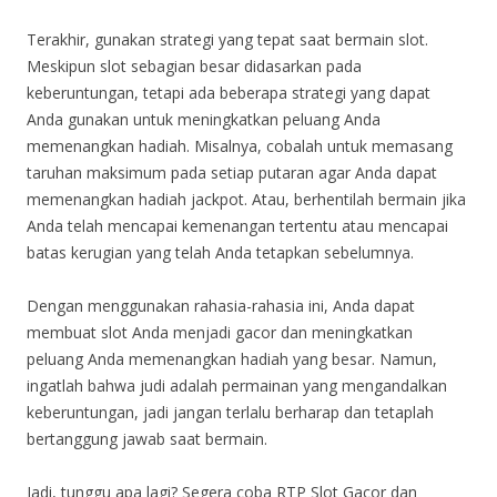
Terakhir, gunakan strategi yang tepat saat bermain slot.
Meskipun slot sebagian besar didasarkan pada
keberuntungan, tetapi ada beberapa strategi yang dapat
Anda gunakan untuk meningkatkan peluang Anda
memenangkan hadiah. Misalnya, cobalah untuk memasang
taruhan maksimum pada setiap putaran agar Anda dapat
memenangkan hadiah jackpot. Atau, berhentilah bermain jika
Anda telah mencapai kemenangan tertentu atau mencapai
batas kerugian yang telah Anda tetapkan sebelumnya.
Dengan menggunakan rahasia-rahasia ini, Anda dapat
membuat slot Anda menjadi gacor dan meningkatkan
peluang Anda memenangkan hadiah yang besar. Namun,
ingatlah bahwa judi adalah permainan yang mengandalkan
keberuntungan, jadi jangan terlalu berharap dan tetaplah
bertanggung jawab saat bermain.
Jadi, tunggu apa lagi? Segera coba RTP Slot Gacor dan