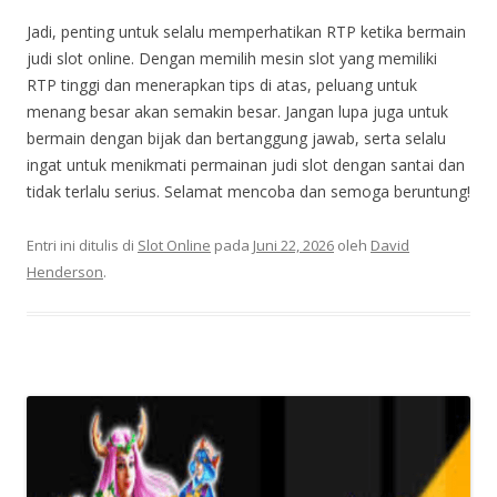
Jadi, penting untuk selalu memperhatikan RTP ketika bermain
judi slot online. Dengan memilih mesin slot yang memiliki
RTP tinggi dan menerapkan tips di atas, peluang untuk
menang besar akan semakin besar. Jangan lupa juga untuk
bermain dengan bijak dan bertanggung jawab, serta selalu
ingat untuk menikmati permainan judi slot dengan santai dan
tidak terlalu serius. Selamat mencoba dan semoga beruntung!
Entri ini ditulis di
Slot Online
pada
Juni 22, 2026
oleh
David
Henderson
.