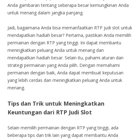
Anda gambaran tentang seberapa besar kemungkinan Anda
untuk menang dalam jangka panjang.
Jadi, bagaimana Anda bisa memanfaatkan RTP judi slot untuk
mendapatkan hadiah besar? Pertama, pastikan Anda memilih
permainan dengan RTP yang tinggi. Ini dapat membantu
meningkatkan peluang Anda untuk menang dan
mendapatkan hadiah besar. Selain itu, pahami aturan dan
strategi permainan yang Anda pilih. Dengan memahami
permainan dengan baik, Anda dapat membuat keputusan
yang lebih cerdas dan meningkatkan peluang Anda untuk
menang.
Tips dan Trik untuk Meningkatkan
Keuntungan dari RTP Judi Slot
Selain memilih permainan dengan RTP yang tinggi, ada
beberapa tips dan trik lain yang dapat membantu Anda