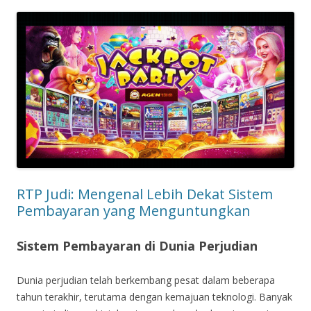
RTP Judi: Mengenal Lebih Dekat Sistem
Pembayaran yang Menguntungkan
Sistem Pembayaran di Dunia Perjudian
Dunia perjudian telah berkembang pesat dalam beberapa
tahun terakhir, terutama dengan kemajuan teknologi. Banyak