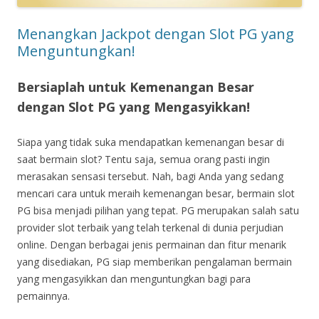
Menangkan Jackpot dengan Slot PG yang
Menguntungkan!
Bersiaplah untuk Kemenangan Besar
dengan Slot PG yang Mengasyikkan!
Siapa yang tidak suka mendapatkan kemenangan besar di
saat bermain slot? Tentu saja, semua orang pasti ingin
merasakan sensasi tersebut. Nah, bagi Anda yang sedang
mencari cara untuk meraih kemenangan besar, bermain slot
PG bisa menjadi pilihan yang tepat. PG merupakan salah satu
provider slot terbaik yang telah terkenal di dunia perjudian
online. Dengan berbagai jenis permainan dan fitur menarik
yang disediakan, PG siap memberikan pengalaman bermain
yang mengasyikkan dan menguntungkan bagi para
pemainnya.