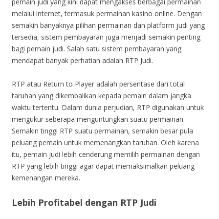
pemain judi yang kini dapat mengakses berbagai permainan
melalui internet, termasuk permainan kasino online. Dengan
semakin banyaknya pilihan permainan dan platform judi yang
tersedia, sistem pembayaran juga menjadi semakin penting
bagi pemain judi. Salah satu sistem pembayaran yang
mendapat banyak perhatian adalah RTP Judi.
RTP atau Return to Player adalah persentase dari total
taruhan yang dikembalikan kepada pemain dalam jangka
waktu tertentu. Dalam dunia perjudian, RTP digunakan untuk
mengukur seberapa menguntungkan suatu permainan.
Semakin tinggi RTP suatu permainan, semakin besar pula
peluang pemain untuk memenangkan taruhan. Oleh karena
itu, pemain judi lebih cenderung memilih permainan dengan
RTP yang lebih tinggi agar dapat memaksimalkan peluang
kemenangan mereka.
Lebih Profitabel dengan RTP Judi