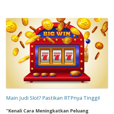
Main Judi Slot? Pastikan RTPnya Tinggi!
“Kenali Cara Meningkatkan Peluang