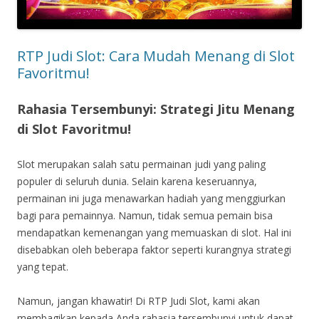
RTP Judi Slot: Cara Mudah Menang di Slot
Favoritmu!
Rahasia Tersembunyi: Strategi Jitu Menang
di Slot Favoritmu!
Slot merupakan salah satu permainan judi yang paling
populer di seluruh dunia. Selain karena keseruannya,
permainan ini juga menawarkan hadiah yang menggiurkan
bagi para pemainnya. Namun, tidak semua pemain bisa
mendapatkan kemenangan yang memuaskan di slot. Hal ini
disebabkan oleh beberapa faktor seperti kurangnya strategi
yang tepat.
Namun, jangan khawatir! Di RTP Judi Slot, kami akan
membagikan kepada Anda rahasia tersembunyi untuk dapat