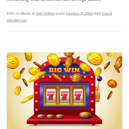
Entri ini ditulis di
Slot Online
pada
Agustus 9, 2026
oleh
David
Henderson
.