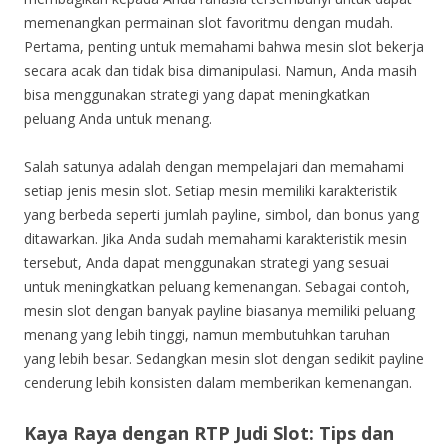
memenangkan permainan slot favoritmu dengan mudah.
Pertama, penting untuk memahami bahwa mesin slot bekerja
secara acak dan tidak bisa dimanipulasi. Namun, Anda masih
bisa menggunakan strategi yang dapat meningkatkan
peluang Anda untuk menang.
Salah satunya adalah dengan mempelajari dan memahami
setiap jenis mesin slot. Setiap mesin memiliki karakteristik
yang berbeda seperti jumlah payline, simbol, dan bonus yang
ditawarkan. Jika Anda sudah memahami karakteristik mesin
tersebut, Anda dapat menggunakan strategi yang sesuai
untuk meningkatkan peluang kemenangan. Sebagai contoh,
mesin slot dengan banyak payline biasanya memiliki peluang
menang yang lebih tinggi, namun membutuhkan taruhan
yang lebih besar. Sedangkan mesin slot dengan sedikit payline
cenderung lebih konsisten dalam memberikan kemenangan.
Kaya Raya dengan RTP Judi Slot: Tips dan