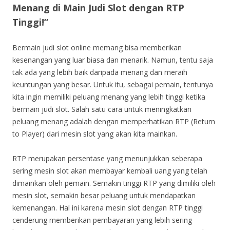
Menang di Main Judi Slot dengan RTP
Tinggi!”
Bermain judi slot online memang bisa memberikan
kesenangan yang luar biasa dan menarik. Namun, tentu saja
tak ada yang lebih baik daripada menang dan meraih
keuntungan yang besar. Untuk itu, sebagai pemain, tentunya
kita ingin memiliki peluang menang yang lebih tinggi ketika
bermain judi slot. Salah satu cara untuk meningkatkan
peluang menang adalah dengan memperhatikan RTP (Return
to Player) dari mesin slot yang akan kita mainkan.
RTP merupakan persentase yang menunjukkan seberapa
sering mesin slot akan membayar kembali uang yang telah
dimainkan oleh pemain. Semakin tinggi RTP yang dimiliki oleh
mesin slot, semakin besar peluang untuk mendapatkan
kemenangan. Hal ini karena mesin slot dengan RTP tinggi
cenderung memberikan pembayaran yang lebih sering