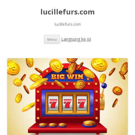
lucillefurs.com
lucillefurs.com
Langsung ke isi
Menu