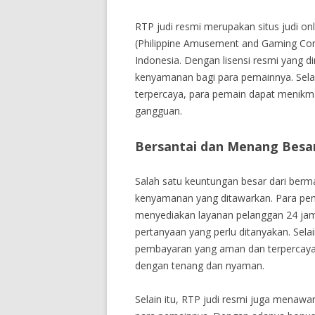
RTP judi resmi merupakan situs judi on
(Philippine Amusement and Gaming Corpor
Indonesia. Dengan lisensi resmi yang d
kenyamanan bagi para pemainnya. Selai
terpercaya, para pemain dapat menikma
gangguan.
Bersantai dan Menang Besar
Salah satu keuntungan besar dari berma
kenyamanan yang ditawarkan. Para pema
menyediakan layanan pelanggan 24 jam
pertanyaan yang perlu ditanyakan. Sel
pembayaran yang aman dan terpercaya,
dengan tenang dan nyaman.
Selain itu, RTP judi resmi juga mena