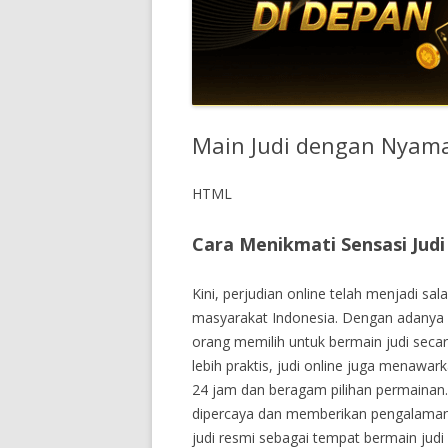
Main Judi dengan Nyaman
HTML
Cara Menikmati Sensasi Judi 
Kini, perjudian online telah menjadi sa
masyarakat Indonesia. Dengan adanya 
orang memilih untuk bermain judi secara
lebih praktis, judi online juga menawa
24 jam dan beragam pilihan permainan.
dipercaya dan memberikan pengalaman 
judi resmi sebagai tempat bermain judi o