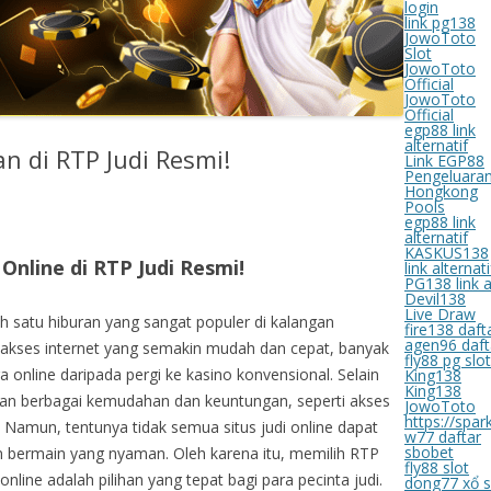
login
link pg138
JowoToto
Slot
JowoToto
Official
JowoToto
Official
egp88 link
alternatif
 di RTP Judi Resmi!
Link EGP88
Pengeluara
Hongkong
Pools
egp88 link
alternatif
KASKUS138
Online di RTP Judi Resmi!
link alternati
PG138 link a
Devil138
Live Draw
lah satu hiburan yang sangat populer di kalangan
fire138 daft
agen96 daft
akses internet yang semakin mudah dan cepat, banyak
fly88 pg slot
 online daripada pergi ke kasino konvensional. Selain
King138
King138
rkan berbagai kemudahan dan keuntungan, seperti akses
JowoToto
https://spar
 Namun, tentunya tidak semua situs judi online dapat
w77 daftar
sbobet
bermain yang nyaman. Oleh karena itu, memilih RTP
fly88 slot
nline adalah pilihan yang tepat bagi para pecinta judi.
dong77 xổ 