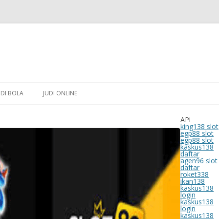
Langsung
ke
UDI BOLA
JUDI ONLINE
isi
APi
king138 slot
egp88 slot
egp88 slot
kaskus138
daftar
agen96 slot
daftar
roket338
ikan138
kaskus138
login
kaskus138
login
kaskus138