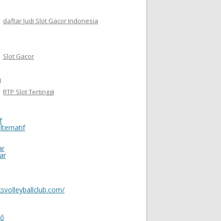
daftar Judi Slot Gacor Indonesia
Slot Gacor
n
RTP Slot Tertinggi
f
lternatif
ar
ar
ksvolleyballclub.com/
số