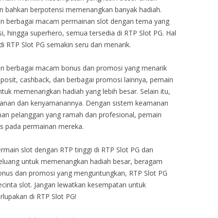
n bahkan berpotensi memenangkan banyak hadiah.
kan berbagai macam permainan slot dengan tema yang
si, hingga superhero, semua tersedia di RTP Slot PG. Hal
i RTP Slot PG semakin seru dan menarik.
kan berbagai macam bonus dan promosi yang menarik
osit, cashback, dan berbagai promosi lainnya, pemain
uk memenangkan hadiah yang lebih besar. Selain itu,
amanan dan kenyamanannya. Dengan sistem keamanan
anan pelanggan yang ramah dan profesional, pemain
us pada permainan mereka.
ermain slot dengan RTP tinggi di RTP Slot PG dan
peluang untuk memenangkan hadiah besar, beragam
bonus dan promosi yang menguntungkan, RTP Slot PG
ecinta slot. Jangan lewatkan kesempatan untuk
rlupakan di RTP Slot PG!