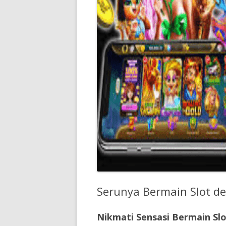
Serunya Bermain Slot de
Nikmati Sensasi Bermain Slo