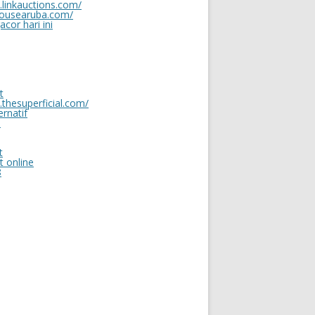
.linkauctions.com/
lhousearuba.com/
acor hari ini
t
.thesuperficial.com/
rnatif
n
t
t online
8