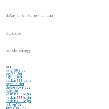
daftar Judi Slot Gacor Indonesia
Slot Gacor
RTP Slot Tertinggi
APi
king138 slot
egp88 slot
egp88 slot
kaskus138 daftar
agen96 slot
daftar roket338
ikan138
kaskus138 login
kaskus138 login
kaskus138 login
link pg138
JowoToto Slot