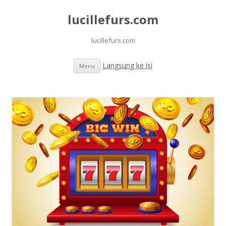
lucillefurs.com
lucillefurs.com
Langsung ke isi
Menu