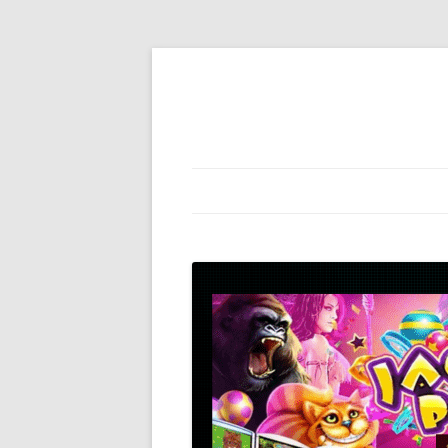
lucillefurs.com
lucillefurs.com
SLOT ONLINE
CASINO ONLINE
J