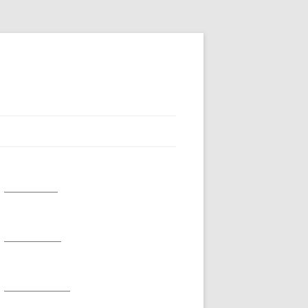
Fire138 Login
judi slot online
Situs Slot Gacor