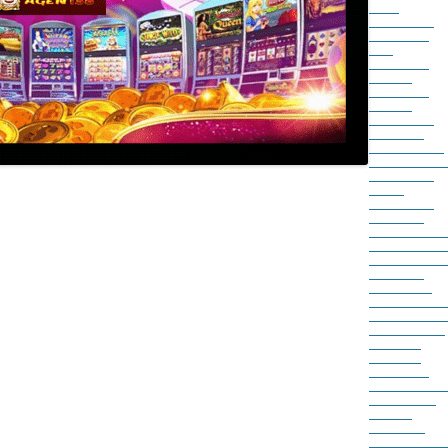
login
link pg138
JowoToto
Slot
JowoToto
Official
JowoToto
Official
egp88 link
alternatif
Link EGP88
Pengeluara
Hongkong
Pools
eraih Keuntungan dari Permainan
egp88 link
alternatif
KASKUS138
link alternati
PG138 link a
Devil138
di: Rahasia Sukses dari Para Pemain Pro!
Live Draw
fire138 daft
agen96 daft
fly88 pg slot
salah satu istilah yang sering digunakan dalam permainan
King138
at diartikan sebagai persentase dari uang yang
King138
JowoToto
taruhan yang telah dimainkan. Semakin tinggi RTP
https://spar
w77 daftar
a peluang untuk memenangkan uang.
sbobet
fly88 slot
dong77 xổ 