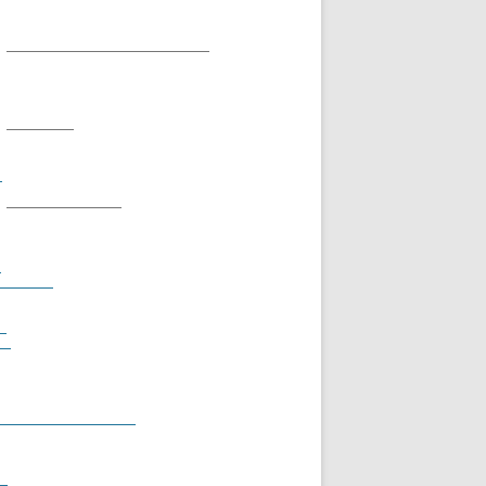
daftar Judi Slot Gacor Indonesia
Slot Gacor
n
RTP Slot Tertinggi
f
lternatif
ar
ar
ksvolleyballclub.com/
số