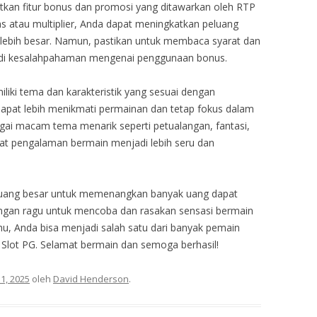
atkan fitur bonus dan promosi yang ditawarkan oleh RTP
ns atau multiplier, Anda dapat meningkatkan peluang
ebih besar. Namun, pastikan untuk membaca syarat dan
rjadi kesalahpahaman mengenai penggunaan bonus.
iliki tema dan karakteristik yang sesuai dengan
dapat lebih menikmati permainan dan tetap fokus dalam
ai macam tema menarik seperti petualangan, fantasi,
t pengalaman bermain menjadi lebih seru dan
luang besar untuk memenangkan banyak uang dapat
angan ragu untuk mencoba dan rasakan sensasi bermain
ahu, Anda bisa menjadi salah satu dari banyak pemain
Slot PG. Selamat bermain dan semoga berhasil!
31, 2025
oleh
David Henderson
.