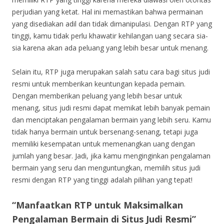
perjudian yang ketat. Hal ini memastikan bahwa permainan
yang disediakan adil dan tidak dimanipulasi. Dengan RTP yang
tinggi, kamu tidak perlu khawatir kehilangan uang secara sia-
sia karena akan ada peluang yang lebih besar untuk menang.
Selain itu, RTP juga merupakan salah satu cara bagi situs judi
resmi untuk memberikan keuntungan kepada pemain.
Dengan memberikan peluang yang lebih besar untuk
menang, situs judi resmi dapat memikat lebih banyak pemain
dan menciptakan pengalaman bermain yang lebih seru. Kamu
tidak hanya bermain untuk bersenang-senang, tetapi juga
memiliki kesempatan untuk memenangkan uang dengan
jumlah yang besar. Jadi, jika kamu menginginkan pengalaman
bermain yang seru dan menguntungkan, memilih situs judi
resmi dengan RTP yang tinggi adalah pilihan yang tepat!
“Manfaatkan RTP untuk Maksimalkan
Pengalaman Bermain di Situs Judi Resmi”