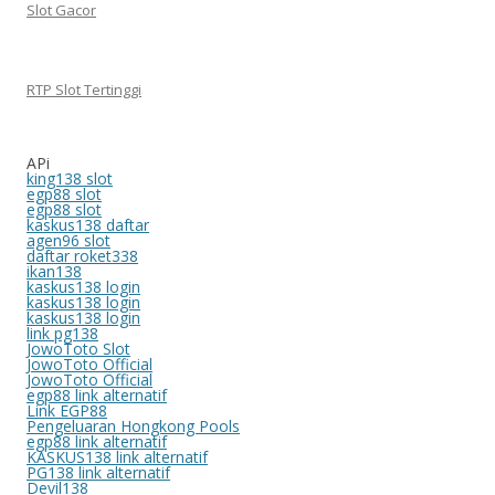
Slot Gacor
RTP Slot Tertinggi
APi
king138 slot
egp88 slot
egp88 slot
kaskus138 daftar
agen96 slot
daftar roket338
ikan138
kaskus138 login
kaskus138 login
kaskus138 login
link pg138
JowoToto Slot
JowoToto Official
JowoToto Official
egp88 link alternatif
Link EGP88
Pengeluaran Hongkong Pools
egp88 link alternatif
KASKUS138 link alternatif
PG138 link alternatif
Devil138